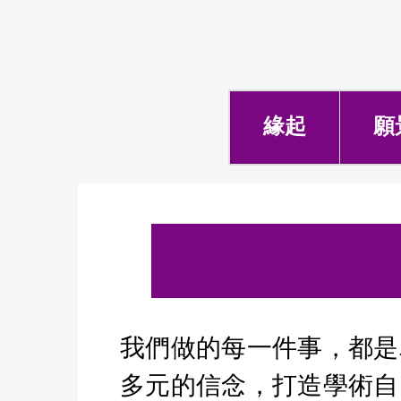
跳
到
主
要
緣起
願
內
容
區
我們做的每一件事，都是
多元的信念，打造學術自