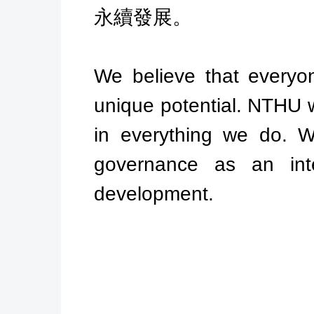
永續發展。
We believe that everyon
unique potential. NTHU wi
in everything we do. W
governance as an inte
development.