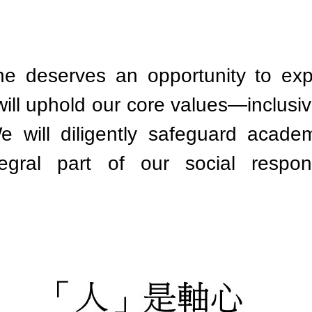
e deserves an opportunity to expl
ll uphold our core values—inclusivit
e will diligently safeguard acad
gral part of our social responsi