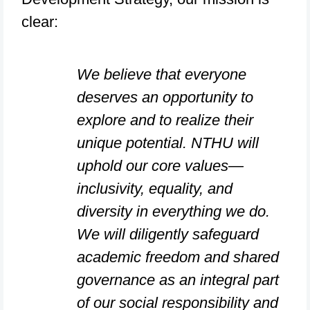
clear:
We believe that everyone
deserves an opportunity to
explore and to realize their
unique potential. NTHU will
uphold our core values—
inclusivity, equality, and
diversity in everything we do.
We will diligently safeguard
academic freedom and shared
governance as an integral part
of our social responsibility and