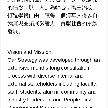
的信念，以「人」為軸心，民主治校、
打造學術自由，讓每一個清華人得以自
我實現並拓展影響力，貢獻社會的永續
發展。
Vision and Mission:
Our Strategy was developed through an
extensive months-long consultation
process with diverse internal and
external stakeholders including faculty,
staff, students, alumni, community and
industry leaders. In our “People First”
Development Strategy, our mission is